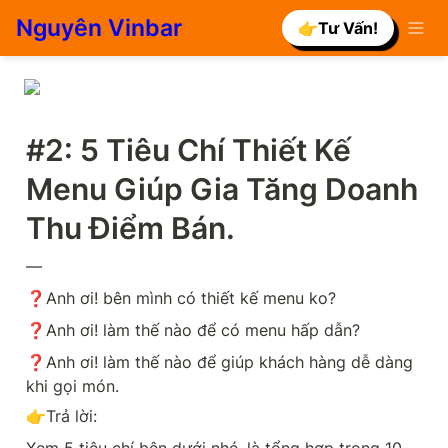
Nguyên Vinbar
👉Tư Vấn!
#2: 5 Tiêu Chí Thiết Kế 
Menu Giúp Gia Tăng Doanh 
Thu Điểm Bán.
—
❓Anh ơi! bên mình có thiết kế menu ko?
❓Anh ơi! làm thế nào để có menu hấp dẫn?
❓Anh ơi! làm thế nào để giúp khách hàng dễ dàng 
khi gọi món.
👉Trả lời:
Xem 5 tiêu chí bên dưới nhé. là tổng hợp trong 10 