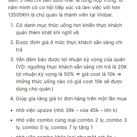
năm mình có cơ hội tiếp xúc và làm việc với hơn 
13500KH là chủ quán là thành viên tại Vinbar.
Có danh mục thức uống hot khiến thực khách 
quán thèm khát khi nghĩ về.
Được định giá ở mức thực khách sẵn sàng chi 
trả
Vẫn đảm bảo được lợi nhuận kỳ vọng của quán 
(VD: ngưỡng thực khách sẵn sàng chi trả là 20K 
lợi nhuận kỳ vọng là 50% => giá cost là 10k => 
những thức uống nào có giá cost 10k sẽ được 
dùng cho quán.)
Giúp gia tăng giá trị đơn hàng trên một lần mua
nhờ việc upsize (nhỏ 39k – vừa 45k – lớn k)
nhờ việc combo cùng loại combo 2 ly, combo 3 
ly, combo 5 ly, combo 7 ly tặng 1
nhờ việc combo khác loại như một set ăn + 